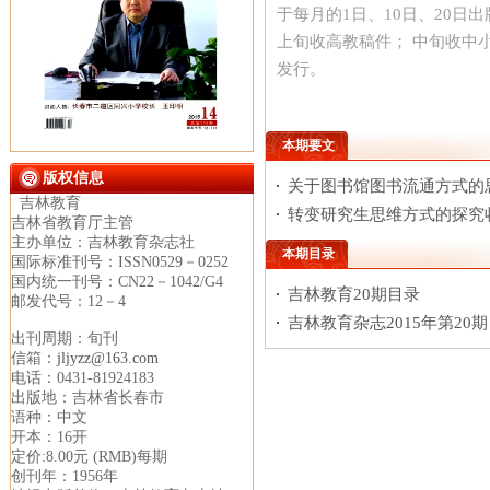
于每月的1日、10日、20日出
上旬收高教稿件； 中旬收中
发行。
本期要文
版权信息
关于图书馆图书流通方式的
吉林教育
转变研究生思维方式的探究
吉林省教育厅主管
主办单位：吉林教育杂志社
本期目录
国际标准刊号：ISSN0529－0252
国内统一刊号：CN22－1042/G4
吉林教育20期目录
邮发代号：12－4
吉林教育杂志2015年第20
出刊周期：旬刊
信箱：
jljyzz@163.com
电话：0431-81924183
出版地：吉林省长春市
语种：中文
开本：16开
定价:8.00元 (RMB)每期
创刊年：1956年