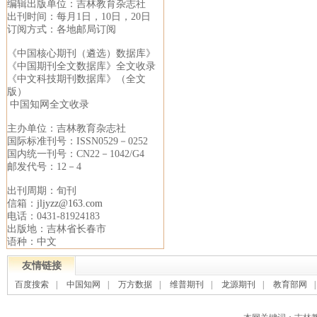
编辑出版单位：吉林教育杂志社
出刊时间：每月1日，10日，20日
订阅方式：各地邮局订阅
《中国核心期刊（遴选）数据库》
《中国期刊全文数据库》全文收录
《中文科技期刊数据库》（全文
版）
中国知网全文收录
主办单位：吉林教育杂志社
国际标准刊号：ISSN0529－0252
国内统一刊号：CN22－1042/G4
邮发代号：12－4
出刊周期：旬刊
信箱：
jljyzz@163.com
电话：0431-81924183
出版地：吉林省长春市
语种：中文
友情链接
百度搜索
|
中国知网
|
万方数据
|
维普期刊
|
龙源期刊
|
教育部网