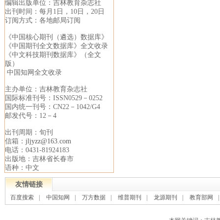
编辑出版单位：吉林教育杂志社
出刊时间：每月1日，10日，20日
订阅方式：各地邮局订阅
《中国核心期刊（遴选）数据库》
《中国期刊全文数据库》全文收录
《中文科技期刊数据库》（全文
版）
中国知网全文收录
主办单位：吉林教育杂志社
国际标准刊号：ISSN0529－0252
国内统一刊号：CN22－1042/G4
邮发代号：12－4
出刊周期：旬刊
信箱：
jljyzz@163.com
电话：0431-81924183
出版地：吉林省长春市
语种：中文
友情链接
百度搜索
|
中国知网
|
万方数据
|
维普期刊
|
龙源期刊
|
教育部网