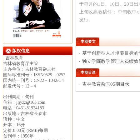
于每月的1日、10日、20日出
上旬收高教稿件； 中旬收中
发行。
本期要文
版权信息
基于创新型人才培养目标的
吉林教育
独立学院教学管理人员绩效
吉林省教育厅主管
主办单位：吉林教育杂志社
本期目录
国际标准刊号：ISSN0529－0252
国内统一刊号：CN22－1042/G4
吉林教育杂志05期目录
邮发代号：12－4
出刊周期：旬刊
信箱：
jljyzz@163.com
电话：0431-81924183
出版地：吉林省长春市
语种：中文
开本：16开
定价:8.00元 (RMB)每期
创刊年：1956年