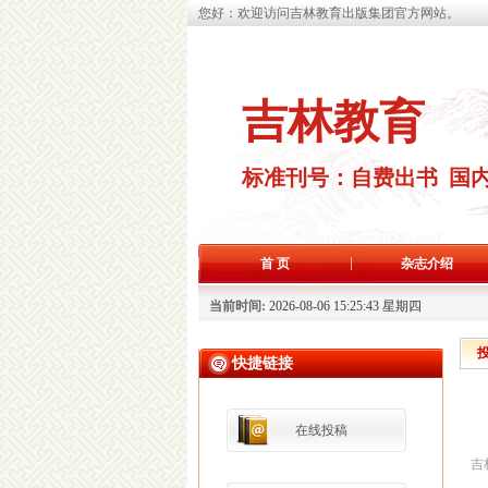
您好：欢迎访问吉林教育出版集团官方网站。
吉林教育
标准刊号：自费出书 国
首 页
杂志介绍
当前时间:
2026-08-06 15:25:43 星期四
快捷链接
在线投稿
吉