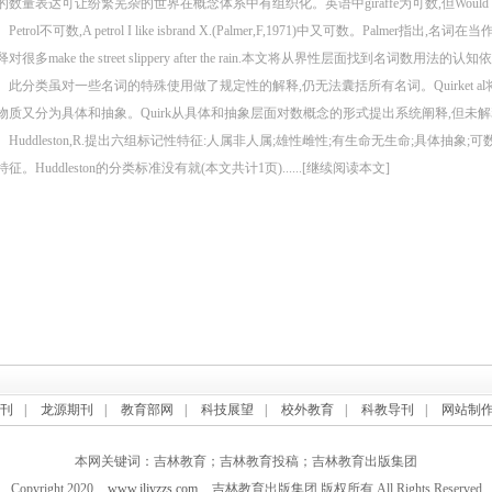
数量表达可让纷繁芜杂的世界在概念体系中有组织化。英语中giraffe为可数,但Would you like so
Petrol不可数,A petrol I like isbrand X.(Palmer,F,1971)中又可数。Pa
释对很多make the street slippery after the rain.本文将从界性层面找到名词
。此分类虽对一些名词的特殊使用做了规定性的解释,仍无法囊括所有名词。Quirket 
物质又分为具体和抽象。Quirk从具体和抽象层面对数概念的形式提出系统阐释,但未解
。Huddleston,R.提出六组标记性特征:人属非人属;雄性雌性;有生命无生命;具体抽
特征。Huddleston的分类标准没有就(本文共计1页)......[继续阅读本文]
刊
|
龙源期刊
|
教育部网
|
科技展望
|
校外教育
|
科教导刊
|
网站制
本网关键词：吉林教育；吉林教育投稿；吉林教育出版集团
Copyright 2020
www.jljyzzs.com
吉林教育出版集团 版权所有 All Rights Reserved